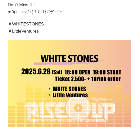
Don’t Miss It！
m9(+ゝω･´+)！ﾐﾅｲﾄｿﾝﾀﾞｾﾞｯ！
＃WHITESTONES
＃LittleVentures