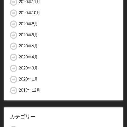
2020年11月
2020年10月
2020年9月
2020年8月
2020年6月
2020年4月
2020年3月
2020年1月
2019年12月
カテゴリー