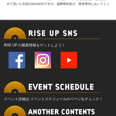
せて頂いた今回のSESSIONですが… 福岡県内及び、熊本県内において […]
RISE UP の最新情報をゲットしよう！
イベント詳細は イベントスケジュールのページをチェック！