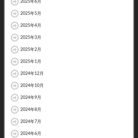
2025年6月
2025年5月
2025年4月
2025年3月
2025年2月
2025年1月
2024年12月
2024年10月
2024年9月
2024年8月
2024年7月
2024年6月