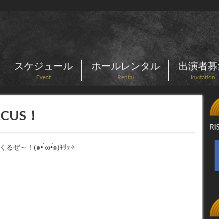
スケジュール
ホールレンタル
出演者募
Event
Rental
Invitation
IRCUS！
R
ぜ～！(๑• ̀ω•́๑)ｷﾘｯ✧