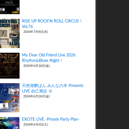
RISE UP ROCK’N ROLL CIRCUS！
Vol.76
2026年7月8日(水)
My Dear Old Friend Live 2026
Rhythm&Blues Night！
2026年6月26日(金)
天然発酵ぱん みんなの木 Presents
LIVE 自己満足 Ⅲ
2026年6月26日(金)
EXCITE LIVE -Private Party Plan-
2026年6月6日(土)