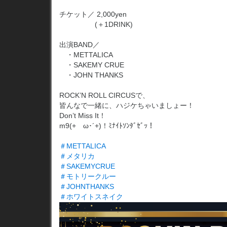
チケット／ 2,000yen
(＋1DRINK)
出演BAND／
・METTALICA
・SAKEMY CRUE
・JOHN THANKS
ROCK’N ROLL CIRCUSで、
皆んなで一緒に、ハジケちゃいましょー！
Don’t Miss It！
m9(+ゝω･´+)！ﾐﾅｲﾄｿﾝﾀﾞｾﾞｯ！
＃METTALICA
＃メタリカ
＃SAKEMYCRUE
＃モトリークルー
＃JOHNTHANKS
＃ホワイトスネイク