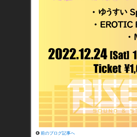
前のブログ記事へ