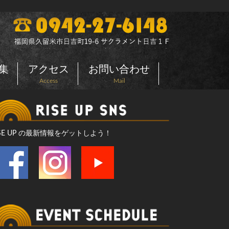
集
アクセス
お問い合わせ
Access
Mail
ISE UP の最新情報をゲットしよう！