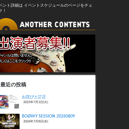
ベント詳細は イベントスケジュールのページをチェ
ク！
最近の投稿
お詫びと訂正
2025年7月1日(火)
BOØWY SESSION 20260809
2026年7月8日(水)