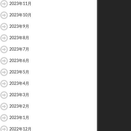
2023年11月
2023年10月
2023年9月
2023年8月
2023年7月
2023年6月
2023年5月
2023年4月
2023年3月
2023年2月
2023年1月
2022年12月