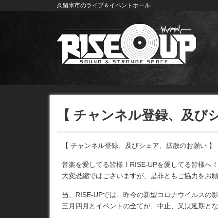
久留米市のライブ＆イベントホール
【 チャンネル登録、及び
【 チャンネル登録、及びシェア、拡散のお願い 】
音楽を愛してる皆様！RISE-UPを愛してる皆様へ
大変恐縮ではございますが、是非ともご協力をお
当、RISE-UPでは、昨今の新型コロナウイルスの
三月四月とイベントの全てが、中止、又は延期と