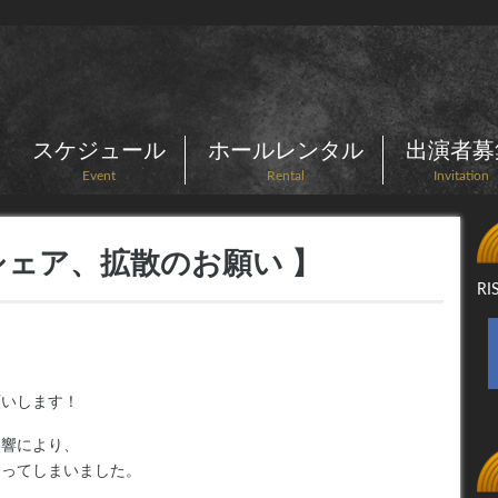
スケジュール
ホールレンタル
出演者募
Event
Rental
Invitation
シェア、拡散のお願い 】
R
！
願いします！
影響により、
なってしまいました。