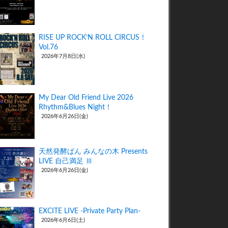
RISE UP ROCK’N ROLL CIRCUS！
Vol.76
2026年7月8日(水)
My Dear Old Friend Live 2026
Rhythm&Blues Night！
2026年6月26日(金)
天然発酵ぱん みんなの木 Presents
LIVE 自己満足 Ⅲ
2026年6月26日(金)
EXCITE LIVE -Private Party Plan-
2026年6月6日(土)